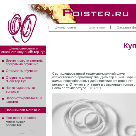
Школа поинга
Купить пои
Заказать ф
Куп
Школа светового и
огненного шоу "Пойстер.Ру"
Время и место занятий,
программа обучения
Стоимость обучения
Сертифицированный керамоволоконный шнур
отечественного производства. Диаметр 10 мм - один 
Отзывы о школе
самых востребованных для изготовления огненного
"Пойстер.Ру"
реквизита. Отлично впитывает и удерживает топливо
Часто задаваемые
Рабочая температура - 1150°С!
вопросы
Зарегистрироваться на
занятия
Новинки пои-магазина
Пои-шары на цепях
много новых
расцветок!