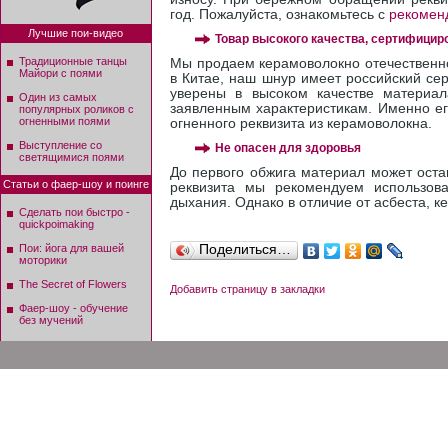
год. Пожалуйста, ознакомьтесь с
рекоменд
Лучшие пои-видео
Товар высокого качества, сертифицир
Традиционные танцы
Мы продаем керамоволокно отечественно
Майори с поями
в Китае, наш шнур имеет российский се
уверены в высоком качестве материал
Один из самых
заявленным характеристикам. Именно ег
популярных роликов с
огненными поями
огненного реквизита из керамоволокна.
Выступление со
Не опасен для здоровья
светящимися поями
До первого обжига материал может оста
Статьи о фаер-шоу и поинге
реквизита мы рекомендуем использов
дыхания. Однако в отличие от асбеста, к
Сделать пои быстро -
quickpoimaking
Поделиться…
Пои: йога для вашей
моторики
The Secret of Flowers
Добавить страницу в закладки
Фаер-шоу - обучение
без мучений