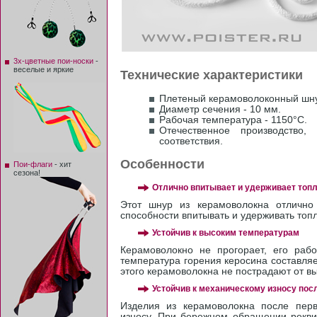
3х-цветные пои-носки
-
веселые и яркие
Технические характеристики
Плетеный керамоволоконный шну
Диаметр сечения - 10 мм.
Рабочая температура - 1150°С.
Отечественное производство,
соответствия.
Особенности
Пои-флаги
- хит
сезона!
Отлично впитывает и удерживает топ
Этот шнур из керамоволокна отлично 
способности впитывать и удерживать топ
Устойчив к высоким температурам
Керамоволокно не прогорает, его рабо
температура горения керосина составляе
этого керамоволокна не пострадают от в
Устойчив к механическому износу пос
Изделия из керамоволокна после перв
износу. При бережном обращении реквиз