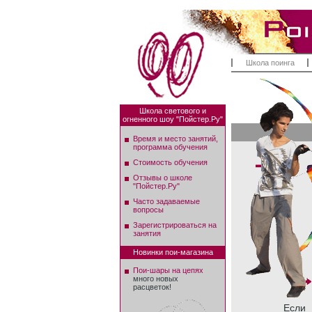
Школа поинга
Школа светового и
огненного шоу "Пойстер.Ру"
Время и место занятий,
программа обучения
Стоимость обучения
Отзывы о школе
"Пойстер.Ру"
Часто задаваемые
вопросы
Зарегистрироваться на
занятия
Новинки пои-магазина
Пои-шары на цепях
много новых
расцветок!
Если