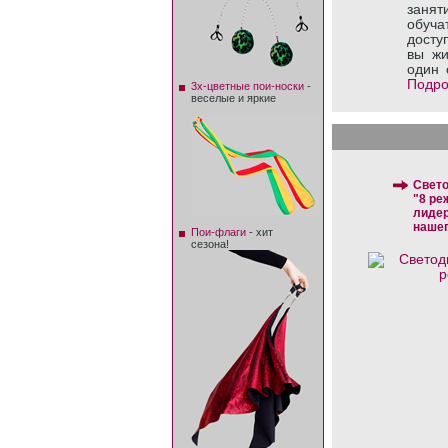
занят
обуча
досту
вы жи
один 
Подро
3х-цветные пои-носки
-
веселые и яркие
Свет
"8 ре
лиде
нашег
Пои-флаги
- хит
сезона!