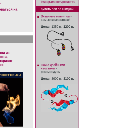
instagram.com/poister.ru
а
Купить пои со скидкой
оваться на
Вязанные мини-пои
-
самые компактные!
Цена:
1350 р.
1200 р.
ои из
окна,
вариант
ек
Пои с двойными
хвостами
-
рекомендуем!
Цена:
3600 р.
3100 р.