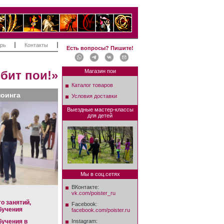
рь
Контакты
Есть вопросы? Пишите!
Магазин пои
бит пои!»
Каталог товаров
оинга
Условия доставки
Выездные мастер-классы
для детей
Мы в соц.сетях
ВКонтакте:
vk.com/poister_ru
о занятий,
Facebook:
бучения
facebook.com/poister.ru
бучения в
Instagram: