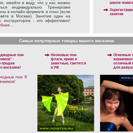
школе поинг
ия, имейте в виду, что у нас можно
ться индивидуально. Тренировки
Зарегистрир
пны в онлайн-формате и очно (если
занятие
вёте в Москве). Занятия один на
с инструктором - это эффективно!
бнее...
Самые популярные товары нашего магазина
одиодные пои
Неоновые пои-
Огненные п
жимов" -
флаги, яркие и
керамовол
р продаж
заметные, светятся
отличный 
о магазина!
в УФ
для девуш