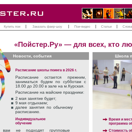
Купить пои
Заказать фаер-шоу
Пои-видео
Статьи
Слова
«Пойстер.Ру» — для всех, кто лю
Новости, события
Школа п
Расписание школы поинга в 2026 г.
Расписание остается прежним,
заниматься будем по субботам с
18.00 до 20.00 в зале на м.Курская.
Расписание на майские праздники:
2 мая занятие будет;
9 мая отдыхаем;
далее занятия по обычному
расписанию.
Индивидуальное
Время и мест
обучение
программа о
 вам не подходят групповые
Стоимость о