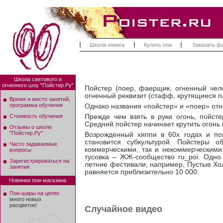
Школа поинга
Купить пои
Заказать ф
Школа светового и
огненного шоу "Пойстер.Ру"
Пойстер (поер, фаерщик, огненный чело
огненный реквизит (стафф, крутящиеся пал
Время и место занятий,
программа обучения
Однако названия «пойстер» и «поер» от
Стоимость обучения
Прежде чем взять в руки огонь, пойсте
Средний пойстер начинает крутить огонь
Отзывы о школе
"Пойстер.Ру"
Возрожденный хиппи в 60х годах и поя
становится субкультурой. Пойстеры 
Часто задаваемые
коммерческими, так и некоммерческими
вопросы
тусовка – ЖЖ-сообщество ru_poi. Одно 
Зарегистрироваться на
летние фестивали, например, Пустые Хол
занятия
равняется приблизительно 10 000.
Новинки пои-магазина
Пои-шары на цепях
много новых
расцветок!
Случайное видео