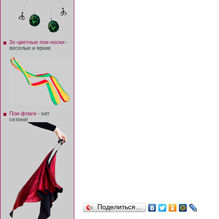
3х-цветные пои-носки
-
веселые и яркие
Пои-флаги
- хит
сезона!
Поделиться…