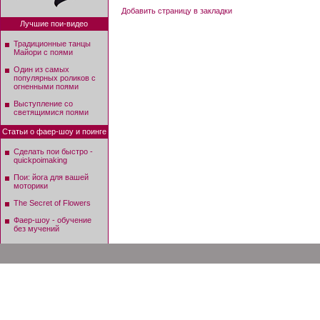
Добавить страницу в закладки
Лучшие пои-видео
Традиционные танцы
Майори с поями
Один из самых
популярных роликов с
огненными поями
Выступление со
светящимися поями
Статьи о фаер-шоу и поинге
Сделать пои быстро -
quickpoimaking
Пои: йога для вашей
моторики
The Secret of Flowers
Фаер-шоу - обучение
без мучений