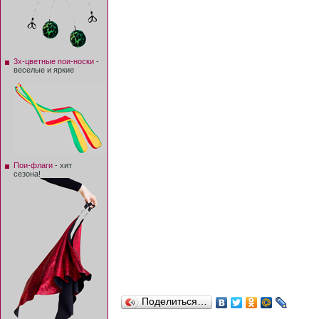
3х-цветные пои-носки
-
веселые и яркие
Пои-флаги
- хит
сезона!
Поделиться…