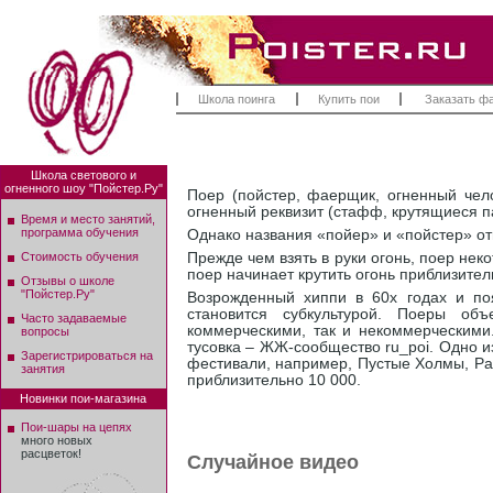
Школа поинга
Купить пои
Заказать ф
Школа светового и
огненного шоу "Пойстер.Ру"
Поер (пойстер, фаерщик, огненный чело
огненный реквизит (стафф, крутящиеся пал
Время и место занятий,
программа обучения
Однако названия «пойер» и «пойстер» о
Стоимость обучения
Прежде чем взять в руки огонь, поер нек
поер начинает крутить огонь приблизител
Отзывы о школе
"Пойстер.Ру"
Возрожденный хиппи в 60х годах и поя
становится субкультурой. Поеры об
Часто задаваемые
коммерческими, так и некоммерческими
вопросы
тусовка – ЖЖ-сообщество ru_poi. Одно и
Зарегистрироваться на
фестивали, например, Пустые Холмы, Рад
занятия
приблизительно 10 000.
Новинки пои-магазина
Пои-шары на цепях
много новых
расцветок!
Случайное видео