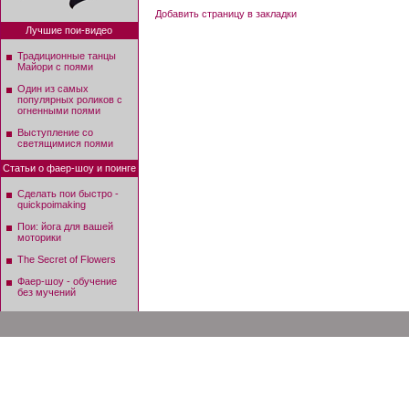
Добавить страницу в закладки
Лучшие пои-видео
Традиционные танцы
Майори с поями
Один из самых
популярных роликов с
огненными поями
Выступление со
светящимися поями
Статьи о фаер-шоу и поинге
Сделать пои быстро -
quickpoimaking
Пои: йога для вашей
моторики
The Secret of Flowers
Фаер-шоу - обучение
без мучений