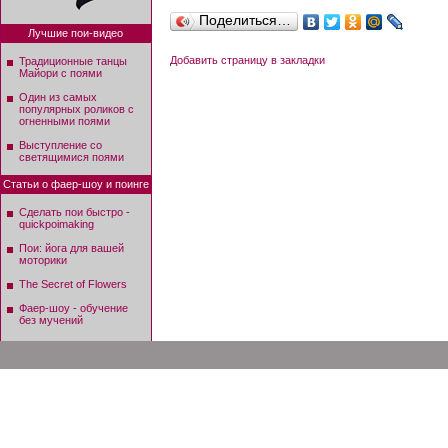
Поделиться…
Лучшие пои-видео
Добавить страницу в закладки
Традиционные танцы
Майори с поями
Один из самых
популярных роликов с
огненными поями
Выступление со
светящимися поями
Статьи о фаер-шоу и поинге
Сделать пои быстро -
quickpoimaking
Пои: йога для вашей
моторики
The Secret of Flowers
Фаер-шоу - обучение
без мучений