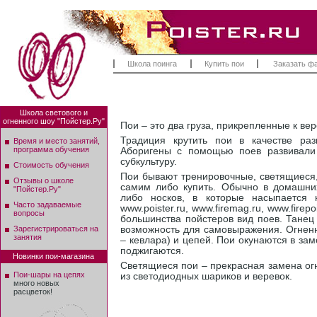
Школа поинга
Купить пои
Заказать ф
Школа светового и
огненного шоу "Пойстер.Ру"
Пои – это два груза, прикрепленные к ве
Традиция крутить пои в качестве ра
Время и место занятий,
программа обучения
Аборигены с помощью поев развивали 
субкультуру.
Стоимость обучения
Пои бывают тренировочные, светящиеся,
Отзывы о школе
самим либо купить. Обычно в домашних
"Пойстер.Ру"
либо носков, в которые насыпается к
Часто задаваемые
www.poister.ru, www.firemag.ru, www.fire
вопросы
большинства пойстеров вид поев. Танец
Зарегистрироваться на
возможность для самовыражения. Огненн
занятия
– кевлара) и цепей. Пои окунаются в за
поджигаются.
Новинки пои-магазина
Светящиеся пои – прекрасная замена ог
Пои-шары на цепях
из светодиодных шариков и веревок.
много новых
расцветок!