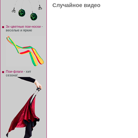
Случайное видео
3х-цветные пои-носки
-
веселые и яркие
Пои-флаги
- хит
сезона!