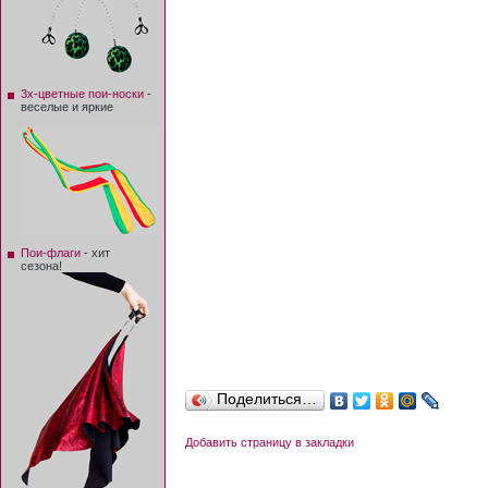
3х-цветные пои-носки
-
веселые и яркие
Пои-флаги
- хит
сезона!
Поделиться…
Добавить страницу в закладки