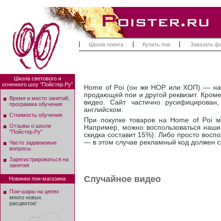
Школа поинга
Купить пои
Заказать ф
Школа светового и
огненного шоу "Пойстер.Ру"
Home of Poi (он же HOP или ХОП) — на
продающей пои и другой реквизит. Кроме
Время и место занятий,
видео. Сайт частично русифицирован
программа обучения
английском.
Стоимость обучения
При покупке товаров на Home of Poi м
Отзывы о школе
Например, можно воспользоваться наш
"Пойстер.Ру"
скидка составит 15%). Либо просто воспо
— в этом случае рекламный код должен с
Часто задаваемые
вопросы
Зарегистрироваться на
занятия
Случайное видео
Новинки пои-магазина
Пои-шары на цепях
много новых
расцветок!