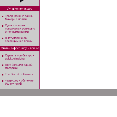
Лучшие пои-видео
Традиционные танцы
Майори с поями
Один из самых
популярных роликов с
огненными поями
Выступление со
светящимися поями
Статьи о фаер-шоу и поинге
Сделать пои быстро -
quickpoimaking
Пои: йога для вашей
моторики
The Secret of Flowers
Фаер-шоу - обучение
без мучений