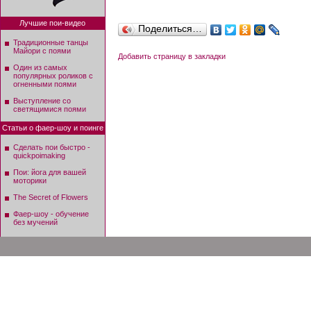
Лучшие пои-видео
Поделиться…
Традиционные танцы
Майори с поями
Добавить страницу в закладки
Один из самых
популярных роликов с
огненными поями
Выступление со
светящимися поями
Статьи о фаер-шоу и поинге
Сделать пои быстро -
quickpoimaking
Пои: йога для вашей
моторики
The Secret of Flowers
Фаер-шоу - обучение
без мучений