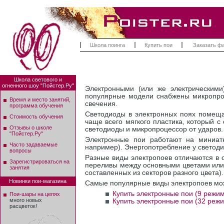
Школа поинга
Купить пои
Заказать ф
Школа светового и
огненного шоу "Пойстер.Ру"
Электронными (или же электрическим
популярные модели снабжены микропро
Время и место занятий,
свечения.
программа обучения
Светодиоды в электронных поях помещаю
Стоимость обучения
чаще всего мягкого пластика, который с
Отзывы о школе
светодиоды и микропроцессор от ударов.
"Пойстер.Ру"
Электронные пои работают на миниатю
Часто задаваемые
например). Энергопотребление у светодио
вопросы
Разные виды электропоев отличаются в 
Зарегистрироваться на
переливы между основными цветами или 
занятия
составленных из секторов разного цвета).
Новинки пои-магазина
Самые популярные виды электропоев мож
Купить электронные пои (9 режи
Пои-шары на цепях
много новых
Купить электронные пои (32 реж
расцветок!