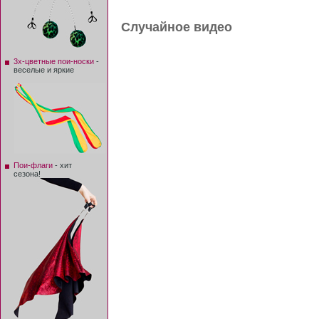
Случайное видео
3х-цветные пои-носки
-
веселые и яркие
Пои-флаги
- хит
сезона!