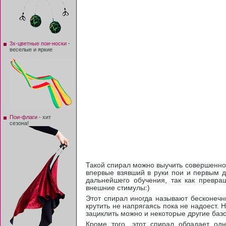
3х-цветные пои-носки
-
веселые и яркие
Пои-флаги
- хит
сезона!
Такой спирал можно выучить совершенно с
впервые взявший в руки пои и первым д
дальнейшего обучения, так как превра
внешние стимулы:)
Этот спирал иногда называют бесконечны
крутить не напрягаясь пока не надоест. 
зациклить можно и некоторые другие баз
Кроме того, этот спирал обладает од