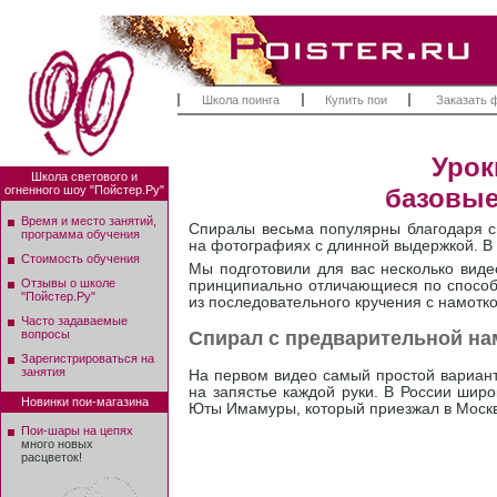
Школа поинга
Купить пои
Заказать 
Урок
Школа светового и
огненного шоу "Пойстер.Ру"
базовые
Время и место занятий,
Спиралы весьма популярны благодаря св
программа обучения
на фотографиях с длинной выдержкой. В 
Стоимость обучения
Мы подготовили для вас несколько виде
Отзывы о школе
принципиально отличающиеся по способу
"Пойстер.Ру"
из последовательного кручения с намотко
Часто задаваемые
Спирал с предварительной на
вопросы
Зарегистрироваться на
занятия
На первом видео самый простой вариант
на запястье каждой руки. В России широ
Новинки пои-магазина
Юты Имамуры, который приезжал в Москву
Пои-шары на цепях
много новых
расцветок!