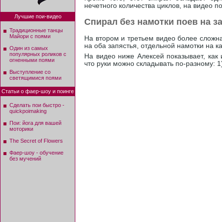
нечетного количества циклов, на видео п
Лучшие пои-видео
Спирал без намотки поев на з
Традиционные танцы
Майори с поями
На втором и третьем видео более сложн
на оба запястья, отдельной намотки на ка
Один из самых
популярных роликов с
На видео ниже Алексей показывает, как 
огненными поями
что руки можно складывать по-разному: 1)
Выступление со
светящимися поями
Статьи о фаер-шоу и поинге
Сделать пои быстро -
quickpoimaking
Пои: йога для вашей
моторики
The Secret of Flowers
Фаер-шоу - обучение
без мучений