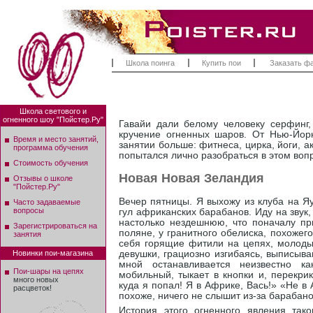
Школа поинга
Купить пои
Заказать ф
Школа светового и
огненного шоу "Пойстер.Ру"
Гавайи дали белому человеку серфин
кручение огненных шаров. От Нью-Йорк
Время и место занятий,
занятии больше: фитнеса, цирка, йоги, 
программа обучения
попытался лично разобраться в этом воп
Стоимость обучения
Новая Новая Зеландия
Отзывы о школе
"Пойстер.Ру"
Вечер пятницы. Я выхожу из клуба на Яу
Часто задаваемые
вопросы
гул африканских барабанов. Иду на звук
настолько нездешнюю, что поначалу п
Зарегистрироваться на
поляне, у гранитного обелиска, похожего
занятия
себя горящие фитили на цепях, молоды
девушки, грациозно изгибаясь, выписыва
Новинки пои-магазина
мной останавливается неизвестно ка
Пои-шары на цепях
мобильный, тыкает в кнопки и, перекрик
много новых
куда я попал! Я в Африке, Вась!» «Не в 
расцветок!
похоже, ничего не слышит из-за барабано
История этого огненного явления так