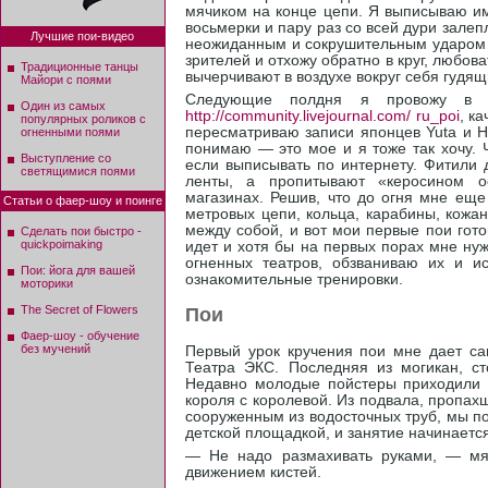
мячиком на конце цепи. Я выписываю им
восьмерки и пару раз со всей дури зале
Лучшие пои-видео
неожиданным и сокрушительным ударом 
зрителей и отхожу обратно в круг, любова
Традиционные танцы
вычерчивают в воздухе вокруг себя гудящ
Майори с поями
Следующие полдня я провожу в инт
Один из самых
http://community.livejournal.com/ ru_poi
, к
популярных роликов с
пересматриваю записи японцев Yuta и H
огненными поями
понимаю — это мое и я тоже так хочу. Ч
Выступление со
если выписывать по интернету. Фитили 
светящимися поями
ленты, а пропитывают «керосином ос
магазинах. Решив, что до огня мне еще
Статьи о фаер-шоу и поинге
метровых цепи, кольца, карабины, кожа
между собой, и вот мои первые пои гот
Сделать пои быстро -
quickpoimaking
идет и хотя бы на первых порах мне ну
огненных театров, обзваниваю их и и
Пои: йога для вашей
ознакомительные тренировки.
моторики
The Secret of Flowers
Пои
Фаер-шоу - обучение
без мучений
Первый урок кручения пои мне дает са
Театра ЭКС. Последняя из могикан, ст
Недавно молодые пойстеры приходили к
короля с королевой. Из подвала, пропах
сооруженным из водосточных труб, мы п
детской площадкой, и занятие начинается
— Не надо размахивать руками, — мя
движением кистей.