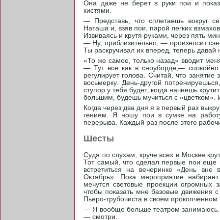
Она даже не берет в руки пои и пока
кистями.
— Представь, что сплетаешь вокруг с
Наташа и, взяв пои, парой легких взмахо
Извиваясь и крутя руками, через пять ми
— Ну, приблизительно, — произносит сэнс
Ты раскручивал их вперед, теперь давай 
«То же самое, только назад» вводит меня
— Тут все как в сноуборде,— спокойно
регулирует голова. Считай, что занятие
восьмерку. День-другой потренируешься
ступор у тебя будет, когда начнешь крути
большим, будешь мучиться с «цветком». И
Когда через два дня я в первый раз выкр
гением. Я ношу пои в сумке на работ
перерыва. Каждый раз после этого рабоч
Шесты
Cудя по слухам, круче всех в Москве кр
Тот самый, что сделал первые пои еще 
встретиться на вечеринке «День вне
Октябрь». Пока мероприятие набирает
мечутся световые проекции огромных з
чтобы показать мне базовые движения с
Пьеро-трубочиста в своем прокопченном
— Я вообще больше театром занимаюсь…
— смотри.