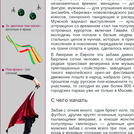
незапамятных времен: женщины — для
фигуре, мужчины — для улучшения коорд
ансамбль «Березка» новозеландского ра
кокосов, синхронно танцующие и раск
Мужской вариант выступления — кул
аттракцион со временем стал так популя
3х-цветные пои-носки
-
веселые и яркие
островных курортов, включая Гавайи.
молодежь пои попали к белым людям. 
стальных цепов и нунчак, которые, в прин
поколения в поколение передавали секр
на грани спорта и цирка, сделалось мас
В Америке и Европе эта забава давно
Берлине сотни человек с пои собирают
редкая трансовая вечеринка или музы
приглашенных «пойстеров», заводящих 
Пои-флаги
- хит
такого европейского open-air фестива
сезона!
движение пошло в народ, набрало силу, 
прошлом году русское пои-комьюнити ru
участника, то сегодня их уже более 800 
городских парках уже не только в Москве,
С чего начать
Забав с огнем много: одни бреют ноги, 
футбол, другие крутят огненные хулаху
пылающими веерами, а юноши жонгли
популярны «метеоры» — длинные цеп
мужских забав с огнем всего три: пои, ш
когда я впервые попадаю на покрутон на