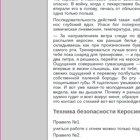
опасно. В войну, когда с лекарствами б
втирали его в голову, лечась от облысен
одна только польза.
Последовательность действий такая: на
нос глубокий вдох. Упаси бог поперх
химическая пневмония, температура, уко
— За направлением ветра следи по фа
распыляя керосин, как раньше белье
складываешь как при произнесении бу
самого рта. Тренироваться лучше всего 
тебе пока снаряд для тренировки, — и п
два литра, я решаюсь перейти на кероси
Ощущения совершенно сумасшедшие — 
впервые в жизни слышишь, как из тебя,
свежих ощущений я перевожу полбутылки
собственной паленой бороды. Во рту 
пощипывает губы. Я тщательно умываюсь
пои. И вот уже какая-то молоденькая д
видела, как вы дышали. Почему я раньш
шумно гудит и воет вокруг меня, образуя
что контакт со стихией вот-вот произойдет
Техника безопасности Кероси
Правило №1:
учиться работе с огнем можно только по
Правило №2: