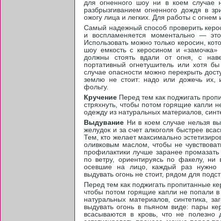
для огненного шоу ни в коем случае 
разбрызгиванием огненного дождя в зр
ожогу лица и легких. Для работы с огнем
Самый надежный способ проверить керос
и воспламеняется моментально — это
Использовать можно только керосин, кот
шоу емкость с керосином и «замочка»
должны стоять вдали от огня, с нав
портативный огнетушитель или хотя бы
случае опасности можно перекрыть дост
землю не стоит: надо или дожечь их, 
фольгу.
Кручение
Перед тем как поджигать проп
стряхнуть, чтобы потом горящие капли н
одежду из натуральных материалов, синте
Выдувание
Ни в коем случае нельзя вы
желудок и за счет алкоголя быстрее вса
Тем, кто желает максимально эстетизиро
оливковым маслом, чтобы не чувствоват
профилактики лучше заранее промазать 
по ветру, ориентируясь по факелу, ни 
осевшие на лицо, каждый раз нужно 
выдувать огонь не стоит, рядом для подс
Перед тем как поджигать пропитанные ке
чтобы потом горящие капли не попали в
натуральных материалов, синтетика, за
выдувать огонь в пьяном виде: пары ке
всасываются в кровь, что не полезно