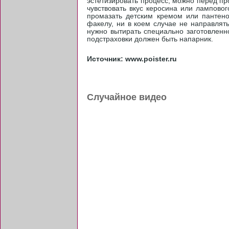
эстетизировать процесс, можно перед п
чувствовать вкус керосина или лампово
промазать детским кремом или пантено
факелу, ни в коем случае не направлят
нужно вытирать специально заготовленн
подстраховки должен быть напарник.
Источник: www.poister.ru
Случайное видео