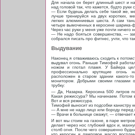
Для начала он берет длинный шест и нач
над головой так, что кажется, будто руки 
— Если будешь делать себе такой же, м
лучше тренируйся на двух коротких, ме
легких алюминиевых шеста. А сам тан
четыре вымоченных в керосине шарика-ф
Через час руки у меня уже почти ничего н
— Не надо бояться совершенства, — зам
собрался писать про фитнес, учти, что т
Выдувание
Hаконец я отваживаюсь сходить к потом
выдувал огонь. Раньше Тимофей работал 
ножом и глотал пламя. У Байера цело
профессионально крутящие огонь н
расположен в старом здании какого-т
монитором. Добрыми своими глазами о
трубку:
— Да, Назарка. Керосина 500 литров по
Какая режиссура? Мы начинаем. Потом в
Вот и вся режиссура.
Тимофей выносит из подсобки канистру к
— А мне не надо лицо или бороду перед
— Врачи в больнице смажут, — отвечает к
И вот мы стоим на газоне, в паре метро
делает через нос глубокий вдох и, мах
столб огня. После чего совершенно будн
что керосин и ламповое масло воспла