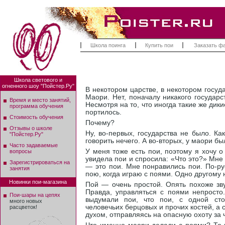
Школа поинга
Купить пои
Заказать ф
Школа светового и
огненного шоу "Пойстер.Ру"
В некотором царстве, в некотором госуд
Маори. Нет, поначалу никакого государ
Время и место занятий,
Несмотря на то, что иногда такие же дик
программа обучения
портилось.
Стоимость обучения
Почему?
Отзывы о школе
Ну, во-первых, государства не было. Ка
"Пойстер.Ру"
говорить нечего. А во-вторых, у маори бы
Часто задаваемые
У меня тоже есть пои, поэтому я хочу 
вопросы
увидела пои и спросила: «Что это?» Мне с
Зарегистрироваться на
— это пои. Мне понравились пои. По-рус
занятия
пою, когда играю с поями. Одно другому 
Новинки пои-магазина
Пой — очень простой. Опять похоже зву
Правда, управляться с поями непросто
Пои-шары на цепях
выдумали пои, что пои, с одной сто
много новых
человечьих берцовых и прочих костей, а 
расцветок!
духом, отправляясь на опасную охоту за