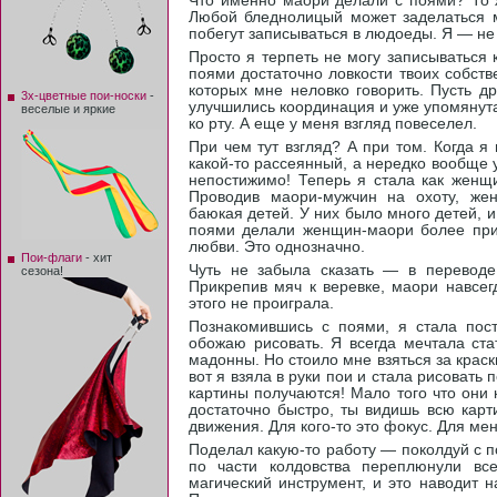
Что именно маори делали с поями? То ж
Любой бледнолицый может заделаться м
побегут записываться в людоеды. Я — не
Просто я терпеть не могу записываться 
поями достаточно ловкости твоих собств
которых мне неловко говорить. Пусть д
3х-цветные пои-носки
-
улучшились координация и уже упомянутая
веселые и яркие
ко рту. А еще у меня взгляд повеселел.
При чем тут взгляд? А при том. Когда я
какой-то рассеянный, а нередко вообще у
непостижимо! Теперь я стала как женщ
Проводив маори-мужчин на охоту, же
баюкая детей. У них было много детей, 
поями делали женщин-маори более при
любви. Это однозначно.
Пои-флаги
- хит
Чуть не забыла сказать — в переводе
сезона!
Прикрепив мяч к веревке, маори навсег
этого не проиграла.
Познакомившись с поями, я стала пост
обожаю рисовать. Я всегда мечтала ста
мадонны. Но стоило мне взяться за крас
вот я взяла в руки пои и стала рисовать 
картины получаются! Мало того что они
достаточно быстро, ты видишь всю карт
движения. Для кого-то это фокус. Для ме
Поделал какую-то работу — поколдуй с п
по части колдовства переплюнули вс
магический инструмент, и это наводит 