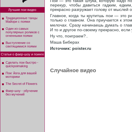
Пои — это такая штука, которую надо по
перекур, чтобы давиться гадким, едки
прекрасно разгружает голову от мыслей о
Лучшие пои-видео
Главное, когда ты крутитшь пои — это р
Традиционные танцы
только о главном. Она приучается к этом
Майори с поями
мелочах. Сразу начинаешь думать о глав
Один из самых
И то и другое по-своему прекрасно, если 
популярных роликов с
огненными поями
Ну что, поиграем?..
Маша Биберах
Выступление со
светящимися поями
Источник: poister.ru
Статьи о фаер-шоу и поинге
Сделать пои быстро -
quickpoimaking
Случайное видео
Пои: йога для вашей
моторики
The Secret of Flowers
Фаер-шоу - обучение
без мучений